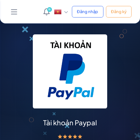
15
Đăng nhập
Đăng ký
AI Support Bot
Online • Phản hồi ngay
Yo! 👋 Mình là bot hỗ trợ của shop.
Bạn cần giúp gì cứ hỏi thẳng nha, mình xử được hết!
😎
Vừa xong
Tài khoản Paypal