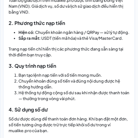
Toàn bộ giao dịch trên mualike.pro được tính bằng Đồng Việt
Nam (VND). Giá dịch vụ, số dư và lịch sử giao dịch đều hiển thị
bằng VND.
2. Phương thức nạp tiền
Hiện có:
Chuyển khoản ngân hàng / QRPay — xử lý tự động.
Sắp ra mắt:
USDT (tiền mã hóa) và thẻ Visa/MasterCard.
Trang nạp tiền chỉ hiển thị các phương thức đang sẵn sàng tại
thời điểm bạn truy cập.
3. Quy trình nạp tiền
Bạn tạo lệnh nạp tiền với số tiền mong muốn.
Chuyển khoản đúng số tiền và đúng nội dung được hệ
thống hướng dẫn.
Hệ thống tự động cộng số dư sau khi nhận được thanh toán
— thường trong vòng vài phút.
4. Sử dụng số dư
Số dư được dùng để thanh toán đơn hàng. Khi bạn đặt một đơn,
số tiền tương ứng được trừ trực tiếp khỏi số dư trong ví
mualike.pro của bạn.