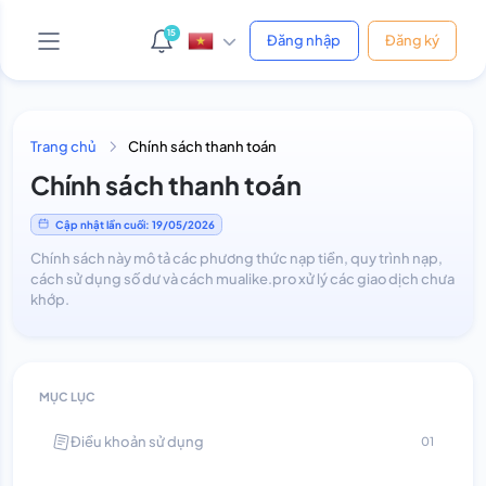
15
Đăng nhập
Đăng ký
AI Support Bot
Trang chủ
Chính sách thanh toán
Online • Phản hồi ngay
Chính sách thanh toán
Cập nhật lần cuối: 19/05/2026
Yo! 👋 Mình là bot hỗ trợ của shop.
Chính sách này mô tả các phương thức nạp tiền, quy trình nạp,
Bạn cần giúp gì cứ hỏi thẳng nha, mình xử được hết!
cách sử dụng số dư và cách mualike.pro xử lý các giao dịch chưa
😎
khớp.
Vừa xong
MỤC LỤC
Điều khoản sử dụng
01