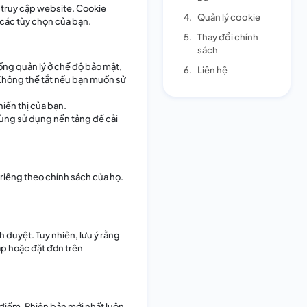
ạn truy cập website. Cookie
4.
Quản lý cookie
các tùy chọn của bạn.
5.
Thay đổi chính
sách
ống quản lý ở chế độ bảo mật,
6.
Liên hệ
Không thể tắt nếu bạn muốn sử
iển thị của bạn.
ùng sử dụng nền tảng để cải
riêng theo chính sách của họ.
h duyệt. Tuy nhiên, lưu ý rằng
ập hoặc đặt đơn trên
AI Support Bot
Online • Phản hồi ngay
điểm. Phiên bản mới nhất luôn