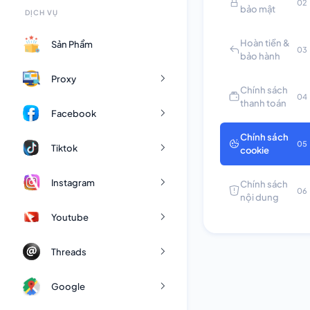
02
bảo mật
DỊCH VỤ
Hoàn tiền &
Sản Phẩm
03
bảo hành
Proxy
Chính sách
04
thanh toán
Facebook
Chính sách
05
Tiktok
cookie
Instagram
Chính sách
06
nội dung
Youtube
Threads
Google