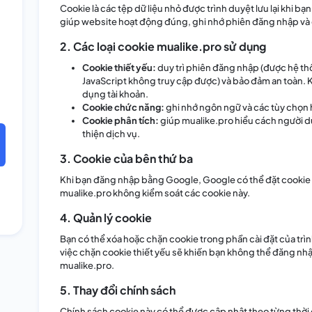
Cookie là các tệp dữ liệu nhỏ được trình duyệt lưu lại khi b
giúp website hoạt động đúng, ghi nhớ phiên đăng nhập và 
2. Các loại cookie mualike.pro sử dụng
Cookie thiết yếu:
duy trì phiên đăng nhập (được hệ th
JavaScript không truy cập được) và bảo đảm an toàn. 
dụng tài khoản.
Cookie chức năng:
ghi nhớ ngôn ngữ và các tùy chọn h
Cookie phân tích:
giúp mualike.pro hiểu cách người d
thiện dịch vụ.
3. Cookie của bên thứ ba
Khi bạn đăng nhập bằng Google, Google có thể đặt cookie 
mualike.pro không kiểm soát các cookie này.
4. Quản lý cookie
Bạn có thể xóa hoặc chặn cookie trong phần cài đặt của trìn
việc chặn cookie thiết yếu sẽ khiến bạn không thể đăng nh
mualike.pro.
5. Thay đổi chính sách
Chính sách cookie này có thể được cập nhật theo từng thời 