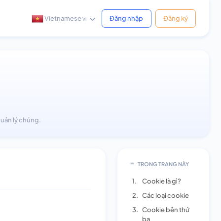
Vietnamese
Đăng nhập
Đăng ký
VI
quản lý chúng.
TRONG TRANG NÀY
1.
Cookie là gì?
2.
Các loại cookie
3.
Cookie bên thứ
ba