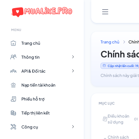
MENU
Trang chủ
Chính
Trang chủ
Chính sá
Thông tin
Cập nhật lần cuối: 
API & Đối tác
Chính sách này giải 
Nạp tiền tài khoản
Phiếu hỗ trợ
MỤC LỤC
Tiếp thị liên kết
Điều khoản
01
sử dụng
Công cụ
Chính sách