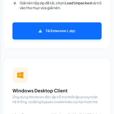
Giải nén tệp zip đã tải, chọn
Load Unpacked
và trỏ
vào thư mục vừa giải nén.
Tải Extension (.zip)
Windows Desktop Client
Ứng dụng Windows độc lập hỗ trợ thiết lập proxy toàn
hệ thống, tự động bypass credentials cực kỳ mượt mà.