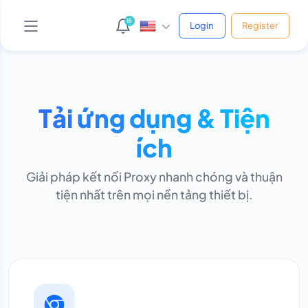
15
Login
Register
Tải ứng dụng & Tiện
AI Support Bot
ích
Online • Phản hồi ngay
Giải pháp kết nối Proxy nhanh chóng và thuận
tiện nhất trên mọi nền tảng thiết bị.
Yo! 👋 Mình là bot hỗ trợ của shop.
Bạn cần giúp gì cứ hỏi thẳng nha, mình xử được hết!
😎
Vừa xong