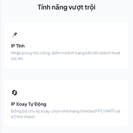
Tính năng vượt trội
📌
IP Tĩnh
Nhập proxy thủ công, kiểm tra tình trạng kết nối và kích hoạt
tức thì.
🔄
IP Xoay Tự Động
Đồng bộ chu kỳ xoay, chọn nhà mạng (Viettel/FPT/VNPT) và
63 tỉnh thành.