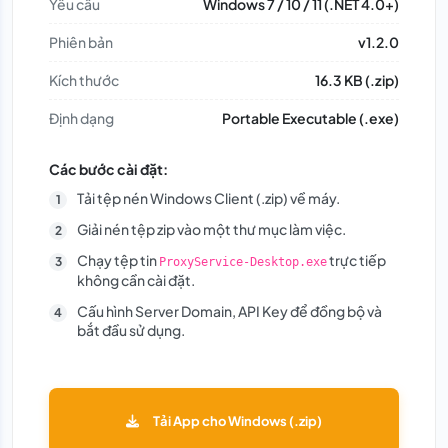
Yêu cầu
Windows 7 / 10 / 11 (.NET 4.0+)
Phiên bản
v1.2.0
Kích thước
16.3 KB (.zip)
Định dạng
Portable Executable (.exe)
Các bước cài đặt:
Tải tệp nén Windows Client (.zip) về máy.
Giải nén tệp zip vào một thư mục làm việc.
Chạy tệp tin
trực tiếp
ProxyService-Desktop.exe
không cần cài đặt.
Cấu hình Server Domain, API Key để đồng bộ và
bắt đầu sử dụng.
Tải App cho Windows (.zip)